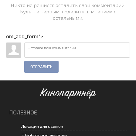
Никто не решился оставить свой комментарий.
Будь-те первым, поделитесь мнением с
остальными.
om_add_form">
ОТПРАВИТЬ
Кинопартнёр
ПОЛЕЗНОЕ
Локации для съемок
Ξ Выбранные локации