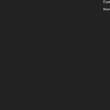
О р
Кон