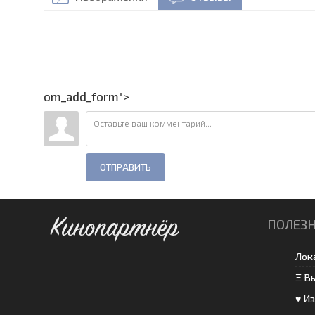
om_add_form">
ОТПРАВИТЬ
Кинопартнёр
ПОЛЕЗ
Лок
Ξ В
♥ И