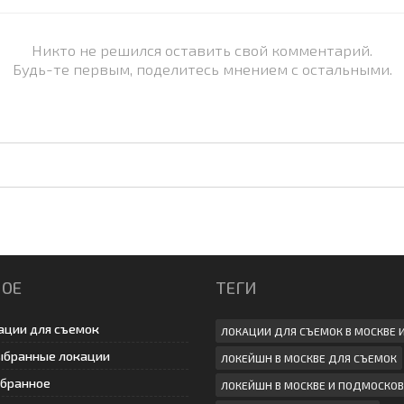
Никто не решился оставить свой комментарий.
Будь-те первым, поделитесь мнением с остальными.
НОЕ
ТЕГИ
ации для съемок
ЛОКАЦИИ ДЛЯ СЪЕМОК В МОСКВЕ 
ыбранные локации
ЛОКЕЙШН В МОСКВЕ ДЛЯ СЪЕМОК
збранное
ЛОКЕЙШН В МОСКВЕ И ПОДМОСКОВ