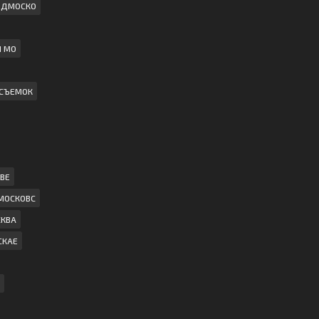
ПОДМОСКО
И МО
 СЪЕМОК
ВЕ
МОСКОВС
СКВА
СКАЕ