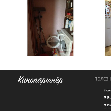
Кинопартнёр
ПОЛЕЗ
Лок
Ξ В
♥ И