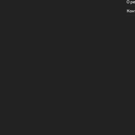
О р
Кон