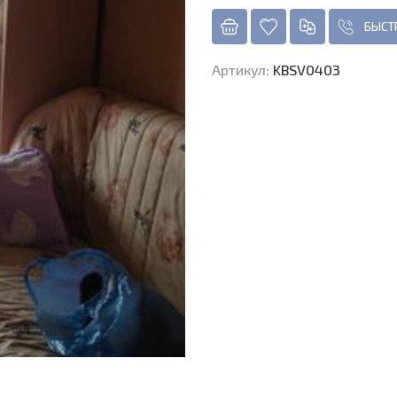
БЫСТ
Артикул
:
KBSV0403