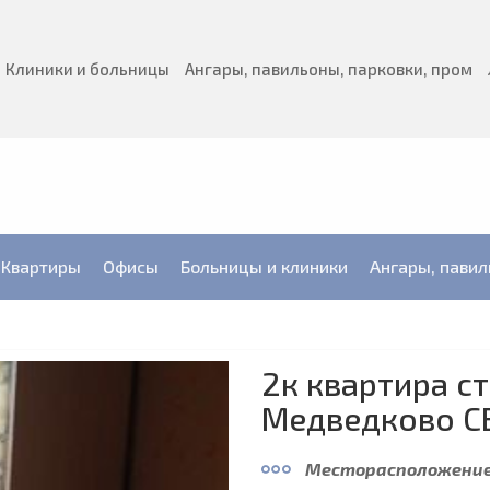
Клиники и больницы
Ангары, павильоны, парковки, пром
Квартиры
Офисы
Больницы и клиники
Ангары, павил
2к квартира с
Медведково С
Месторасположение