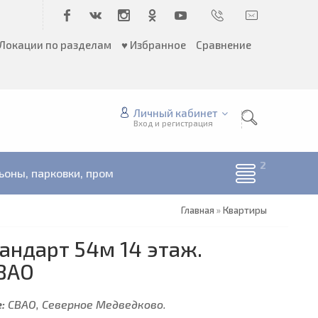
Локации по разделам
♥ Избранное
Сравнение
Личный кабинет
Вход и регистрация
ьоны, парковки, пром
Главная
»
Квартиры
тандарт 54м 14 этаж.
ВАО
:
СВАО, Северное Медведково.