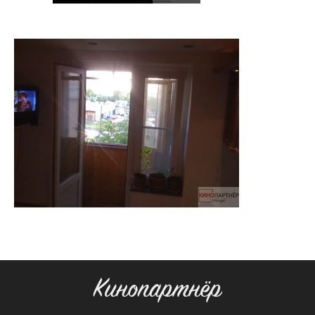
Кинопартнёр