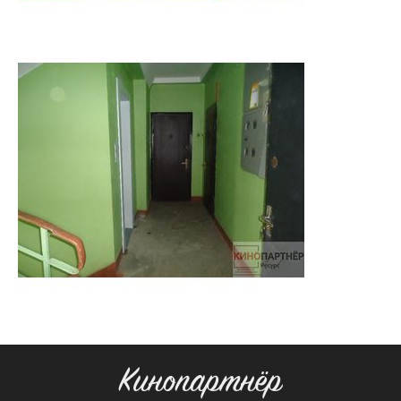
Кинопартнёр