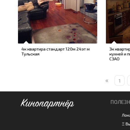
4к квартира стандарт 120м 24эт м
3к кварти
Тульская
кухней и п
СЗАО
«
1
Кинопартнёр
ПОЛЕЗ
Лок
Ξ В