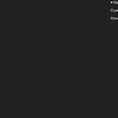
♥ И
О р
Кон