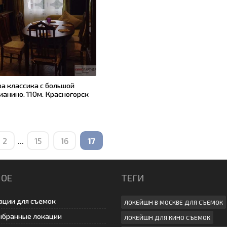
ра классика с большой
ианино. 110м. Красногорск
2
...
15
16
17
НОЕ
ТЕГИ
ации для съемок
ЛОКЕЙШН В МОСКВЕ ДЛЯ СЪЕМОК
ыбранные локации
ЛОКЕЙШН ДЛЯ КИНО СЪЕМОК