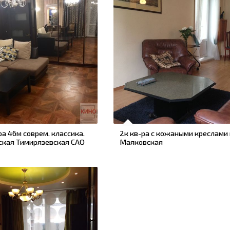
ра 46м соврем. классика.
2к кв-ра с кожаными креслами
ская Тимирязевская САО
Маяковская