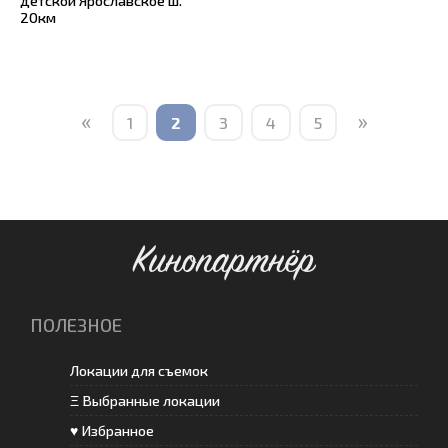
детской Ярославское ш.
20км
«
»
1
2
3
4
5
Кинопартнёр
ПОЛЕЗНОЕ
Локации для съемок
Ξ Выбранные локации
♥ Избранное