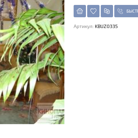
БЫСТ
Артикул
:
KBUZ0335