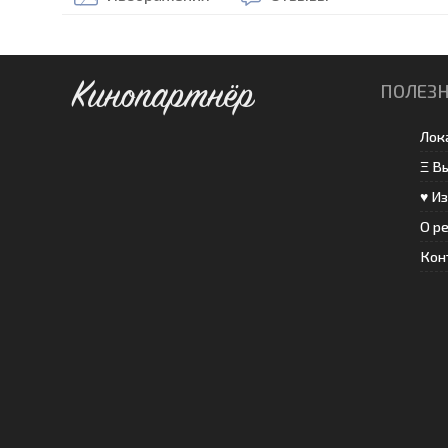
Кинопартнёр
ПОЛЕЗ
Лок
Ξ В
♥ И
О р
Кон