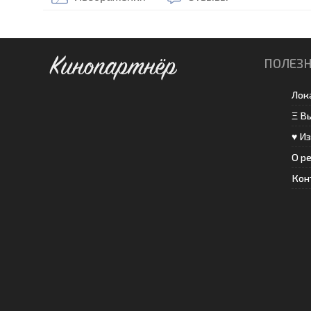
Кинопартнёр
ПОЛЕЗ
Лок
Ξ В
♥ И
О р
Кон