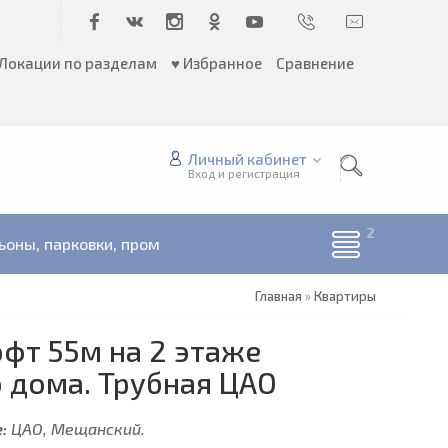
Локации по разделам
♥ Избранное
Сравнение
Личный кабинет
Вход и регистрация
ьоны, парковки, пром
Главная
»
Квартиры
офт 55м на 2 этаже
 дома. Трубная ЦАО
:
ЦАО, Мещанский.