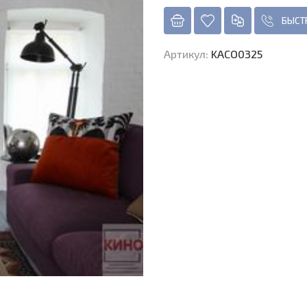
БЫСТ
Артикул
:
KACO0325